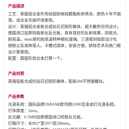
产品描述
工艺：表面铝合金外壳经超耐候纯聚酯粉末喷涂，颜色十年不脱
落，适合全天候环境使用。
设计：高强铝合金板合成钻石切割形箱体，超大散热空间设计。
德国进口加厚阳极氧化反光板，具有良好的反射效果，防眩光、
耐高温。4mm厚的耐高温特种钢化玻璃。三道密封硅胶设计杜
绝粉尘及液体侵入。卡槽式固体，安装方便。欧陆艺术风格门框
设计更美观。
配置：圆弧形铝合金灯臂一个。
产品材质
高强铝板合成的钻石切割形箱体，配装304不锈钢螺丝。
产品参数
光源系统：国际品牌OSRAM(欧司朗)1000瓦金卤灯光源系统。
灯体厚度：2mm。
反光器：0.5MM加厚德国进口阳极反光板。
灯箱尺寸：长802*宽595*高290mm。