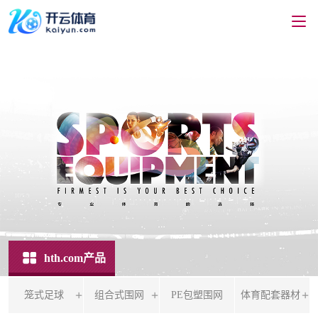
hth.com产品
笼式足球
组合式围网
PE包塑围网
体育配套器材