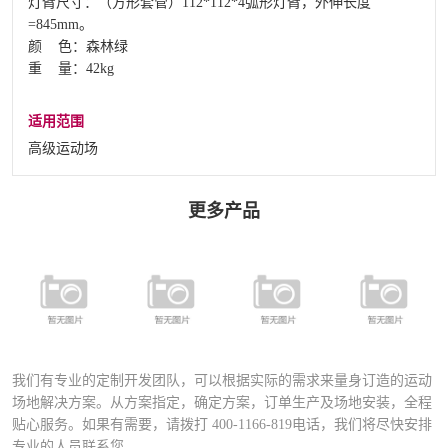
灯臂尺寸：（方形套管）112*112*4弧形灯臂，外伸长度
=845mm。
颜 色：森林绿
重 量：42kg
适用范围
高级运动场
更多产品
FSDN-401 全
FYD-400铝合
FYD-1000铝合
铝合金专业足
FD-027A运动
金压铸灯具
金压铸灯具
球场专用灯
场专业灯具
（直泡）
（圆泡）
（高级定制）
我们有专业的定制开发团队，可以根据实际的需求来量身订造的运动
场地解决方案。从方案指定，确定方案，订单生产及场地安装，全程
贴心服务。如果有需要，请拨打
400-1166-819
电话，我们将尽快安排
专业的人员联系您。