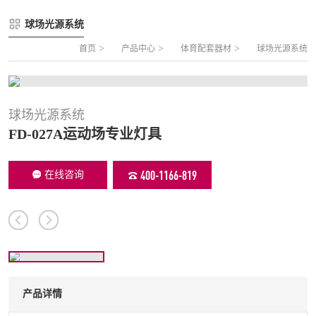
FLZ-A 双夹丝笼式足球
圆管组合式围网
球场光源系统
FLZ-B 夹芯板笼式足球
方管组合式围网
>
>
>
首页
产品中心
体育配套器材
球场光源系统
FLZ-C 半格栅笼式足球
片装组合式围网
FLZ-D PE包塑笼式足球
球场光源系统
FD-027A运动场专业灯具
400-1166-819
在线咨询
产品详情