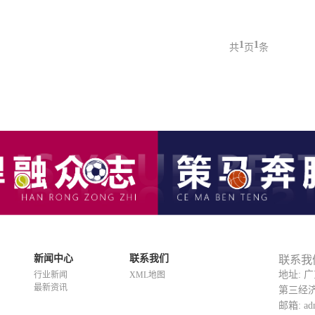
1
1
共
页
条
新闻中心
联系我们
联系我
地址: 
行业新闻
XML地图
最新资讯
第三经
邮箱: adm