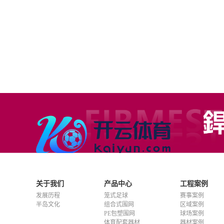
关于我们
产品中心
工程案例
发展历程
笼式足球
赛事案例
半岛文化
组合式围网
区域案例
PE包塑围网
球场案例
体育配套器材
器材案例