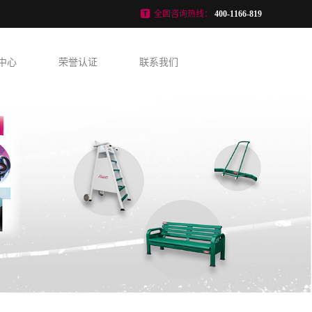
全国咨询热线：
400-1166-819
中心
荣誉认证
联系我们