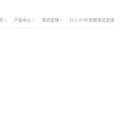
页
>
产品中心
>
笼式足球
>
FLZ-D PE包塑笼式足球