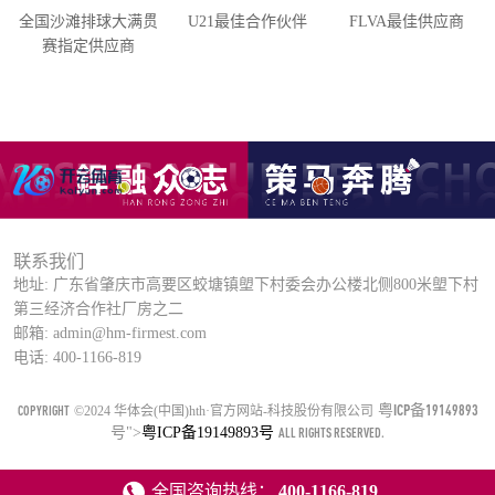
全国沙滩排球大满贯
U21最佳合作伙伴
FLVA最佳供应商
赛指定供应商
联系我们
地址: 广东省肇庆市高要区蛟塘镇塱下村委会办公楼北侧800米塱下村
第三经济合作社厂房之二
邮箱: admin@hm-firmest.com
电话: 400-1166-819
粤ICP备19149893
COPYRIGHT
©2024 华体会(中国)hth·官方网站-科技股份有限公司
号
">
粤ICP备19149893号
ALL RIGHTS RESERVED.
全国咨询热线：
400-1166-819