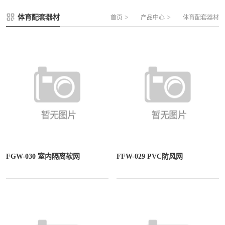
FLZ-A 双夹丝笼式足球
圆管组合式围网
体育配套器材
>
>
首页
产品中心
体育配套器材
FLZ-B 夹芯板笼式足球
方管组合式围网
FLZ-C 半格栅笼式足球
片装组合式围网
FLZ-D PE包塑笼式足球
FGW-030 室内隔离软网
FFW-029 PVC防风网