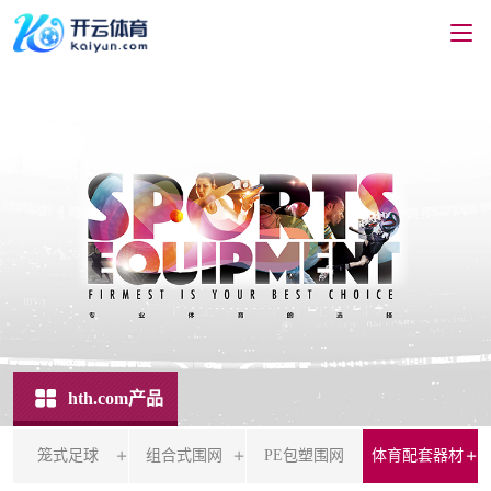
hth.com产品
笼式足球
组合式围网
PE包塑围网
体育配套器材