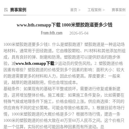
赛事案例
>
>
首页
工程案例
赛事案例
www.hth.comapp下载 1000米塑胶跑道要多少钱
From:hth.com
2026-05-04
1000米塑胶跑道要多少钱1. 什么是塑胶跑道？塑胶跑道是一种运动场
地材料，通常用于田径跑道。它由橡胶颗粒、PU材料和其他添加剂组
成，具有良好的弹、耐磨和防滑。塑胶跑道可以提供舒适的跑步体
验，减
www.hth.comapp下载
少运动员的受伤风险。2. 塑胶跑道价格
因素有哪些？塑胶跑道的价格受到多个因素的影响：面积大小：较大
的跑道需要更多的材料和人力，因此价格更高。厚度要求：一般来
说，越厚的跑道越耐用，但也会增加成本。
基础条件：如果现有的基础不平整或损坏，需要进行修复或重新建
造，这将增加整体价格。施工难度：如果施工条件复杂，比如需要在
特殊气候或地理条件下施工，价格会相应上涨。供应商选择：不同的
供应商有不同的定价策略，可能会导致价格差异。3. 根据目前市场行
情，1000米塑胶跑道的大概价格是多少？根据市场行情，建造一条
1000米的塑胶跑道的价格大致在40万至60万人民币之间。这个价格只
是一个估算，实际的价格可能因各种因素而有所波动。总